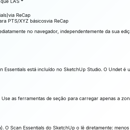
e que LAS
als)
via ReCap
para PTS/XYZ básicos
via ReCap
imediatamente no navegador, independentemente da sua edi
 Essentials está incluído no SketchUp Studio. O Undet é 
 Use as ferramentas de seção para carregar apenas a zon
). O Scan Essentials do SketchUp o lê diretamente: meno