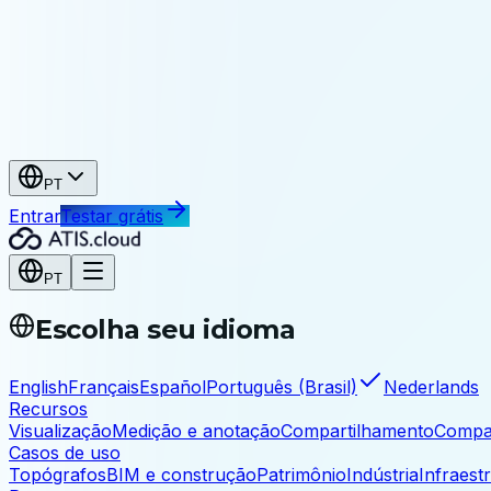
Patrimônio
Arquive e compartilhe seus levantamentos
Indústria e infraestrutura
Indústria
As-built, manutenção, engenharia reversa
Infraestrutura
Pontes, túneis, obras civis
PT
Entrar
Testar grátis
PT
Escolha seu idioma
English
Français
Español
Português (Brasil)
Nederlands
Recursos
Visualização
Medição e anotação
Compartilhamento
Compa
Casos de uso
Topógrafos
BIM e construção
Patrimônio
Indústria
Infraest