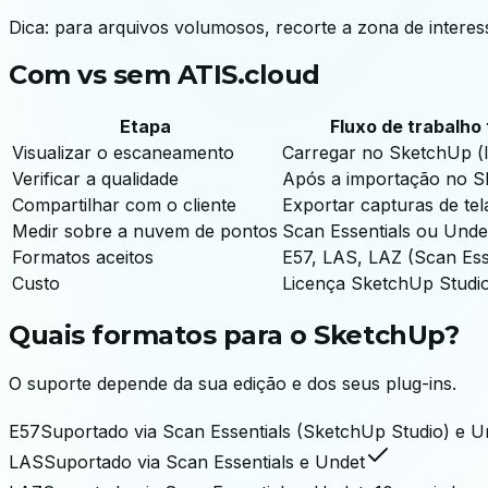
Dica: para arquivos volumosos, recorte a zona de intere
Com vs sem ATIS.cloud
Etapa
Fluxo de trabalho 
Visualizar o escaneamento
Carregar no SketchUp (l
Verificar a qualidade
Após a importação no 
Compartilhar com o cliente
Exportar capturas de tel
Medir sobre a nuvem de pontos
Scan Essentials ou Unde
Formatos aceitos
E57, LAS, LAZ (Scan Ess
Custo
Licença SketchUp Studio
Quais formatos para o SketchUp?
O suporte depende da sua edição e dos seus plug-ins.
E57
Suportado via Scan Essentials (SketchUp Studio) e U
LAS
Suportado via Scan Essentials e Undet