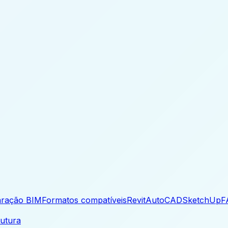
ração BIM
Formatos compatíveis
Revit
AutoCAD
SketchUp
F
rutura