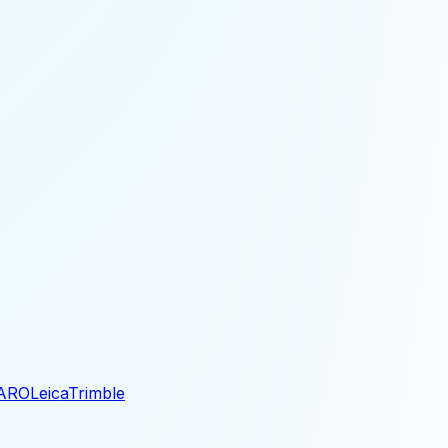
ARO
Leica
Trimble