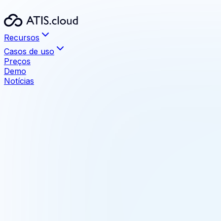
Recursos
Casos de uso
Preços
Demo
Notícias
Recursos
Visualização
Arquivos até 1 TB sem limite
Medição e anotação
Ferramentas de medição precisas integradas
Compartilhamento
Compartilhe com seus clientes, sem instalação
Comparação BIM
Detecte as diferenças maquete/nuvem de pontos
Formatos compatíveis
E57, LAS, LAZ, RCS, RCP, PTX, PTS, XYZ
Integrações