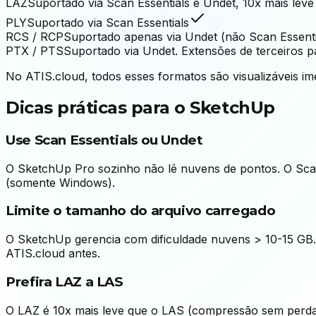
LAZ
Suportado via Scan Essentials e Undet, 10x mais lev
PLY
Suportado via Scan Essentials
RCS / RCP
Suportado apenas via Undet (não Scan Essenti
PTX / PTS
Suportado via Undet. Extensões de terceiros 
No ATIS.cloud, todos esses formatos são visualizáveis 
Dicas práticas para o SketchUp
Use Scan Essentials ou Undet
O SketchUp Pro sozinho não lê nuvens de pontos. O Scan
(somente Windows).
Limite o tamanho do arquivo carregado
O SketchUp gerencia com dificuldade nuvens > 10-15 GB.
ATIS.cloud antes.
Prefira LAZ a LAS
O LAZ é 10x mais leve que o LAS (compressão sem perda