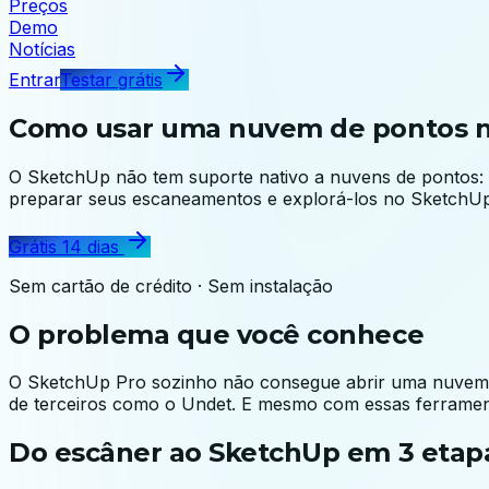
Preços
Demo
Notícias
Entrar
Testar grátis
Como usar uma nuvem de pontos 
O SketchUp não tem suporte nativo a nuvens de pontos: 
preparar seus escaneamentos e explorá-los no SketchUp
Grátis 14 dias
Sem cartão de crédito · Sem instalação
O problema que você conhece
O SketchUp Pro sozinho não consegue abrir uma nuvem de
de terceiros como o Undet. E mesmo com essas ferrament
Do escâner ao SketchUp em 3 etap