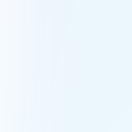
Revit
Guia nuvem de pontos + Revit
AutoCAD
Guia nuvem de pontos + AutoCAD
SketchUp
Guia nuvem de pontos + SketchUp
Scanners compatíveis
FARO
Visualize e compartilhe uma nuvem FARO
Leica
Visualize e compartilhe uma nuvem Leica
Trimble
Visualize e compartilhe uma nuvem Trimble
Construção e topografia
Topógrafos
Entregue seus escaneamentos em alguns cliques
BIM e construção
Detecte as diferenças em obra