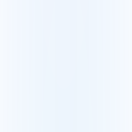
Revit
Guia nuvem de pontos + Revit
AutoCAD
Guia nuvem de pontos + AutoCAD
SketchUp
Guia nuvem de pontos + SketchUp
Scanners compatíveis
FARO
Visualize e compartilhe uma nuvem FARO
Leica
Visualize e compartilhe uma nuvem Leica
Trimble
Visualize e compartilhe uma nuvem Trimble
Construção e topografia
Topógrafos
Entregue seus escaneamentos em alguns cliques
BIM e construção
Detecte as diferenças em obra