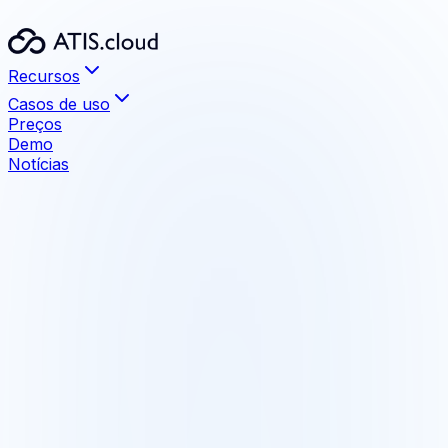
Recursos
Casos de uso
Preços
Demo
Notícias
Recursos
Visualização
Arquivos até 1 TB sem limite
Medição e anotação
Ferramentas de medição precisas integradas
Compartilhamento
Compartilhe com seus clientes, sem instalação
Comparação BIM
Detecte as diferenças maquete/nuvem de pontos
Formatos compatíveis
E57, LAS, LAZ, RCS, RCP, PTX, PTS, XYZ
Integrações