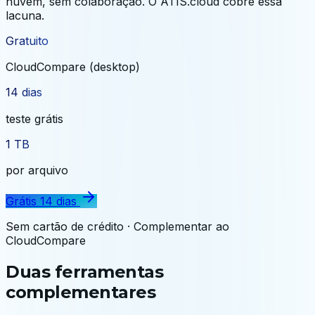
nuvem, sem colaboração. O ATIS.cloud cobre essa
lacuna.
Gratuito
CloudCompare (desktop)
14 dias
teste grátis
1 TB
por arquivo
Grátis 14 dias
Sem cartão de crédito · Complementar ao
CloudCompare
Duas ferramentas
complementares