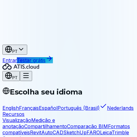
Patrimônio
Arquive e compartilhe seus levantamentos
Indústria e infraestrutura
Indústria
As-built, manutenção, engenharia reversa
Infraestrutura
Pontes, túneis, obras civis
PT
Entrar
Testar grátis
PT
Escolha seu idioma
English
Français
Español
Português (Brasil)
Nederlands
Recursos
Visualização
Medição e
anotação
Compartilhamento
Comparação BIM
Formatos
compatíveis
Revit
AutoCAD
SketchUp
FARO
Leica
Trimble