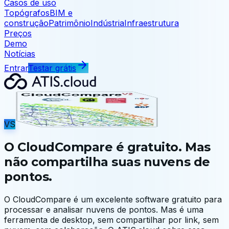
Casos de uso
Topógrafos
BIM e
construção
Patrimônio
Indústria
Infraestrutura
Preços
Demo
Notícias
Entrar
Testar grátis
VS
O CloudCompare é gratuito. Mas
não compartilha suas nuvens de
pontos.
O CloudCompare é um excelente software gratuito para
processar e analisar nuvens de pontos. Mas é uma
ferramenta de desktop, sem compartilhar por link, sem