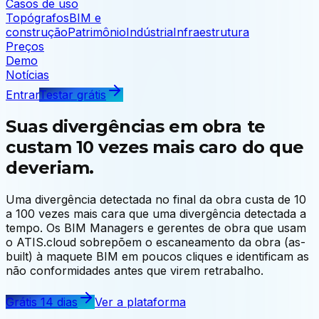
Casos de uso
Topógrafos
BIM e
construção
Patrimônio
Indústria
Infraestrutura
Preços
Demo
Notícias
Entrar
Testar grátis
Suas divergências em obra te
custam 10 vezes mais caro do que
deveriam.
Uma divergência detectada no final da obra custa de 10
a 100 vezes mais cara que uma divergência detectada a
tempo. Os BIM Managers e gerentes de obra que usam
o ATIS.cloud sobrepõem o escaneamento da obra (as-
built) à maquete BIM em poucos cliques e identificam as
não conformidades antes que virem retrabalho.
Grátis 14 dias
Ver a plataforma