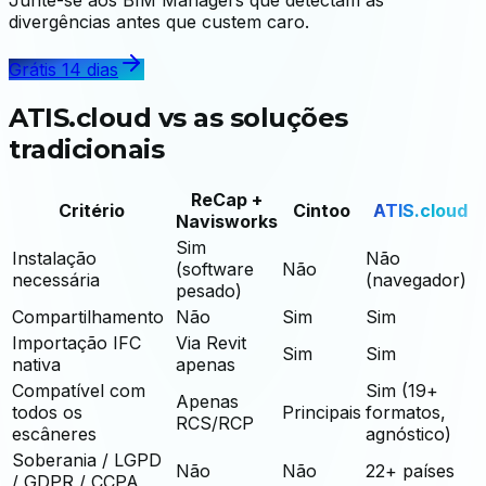
divergências antes que custem caro.
Grátis 14 dias
ATIS.cloud vs as soluções
tradicionais
ReCap +
Critério
Cintoo
ATIS.cloud
Navisworks
Sim
Instalação
Não
(software
Não
necessária
(navegador)
pesado)
Compartilhamento
Não
Sim
Sim
Importação IFC
Via Revit
Sim
Sim
nativa
apenas
Compatível com
Sim (19+
Apenas
todos os
Principais
formatos,
RCS/RCP
escâneres
agnóstico)
Soberania / LGPD
Não
Não
22+ países
/ GDPR / CCPA