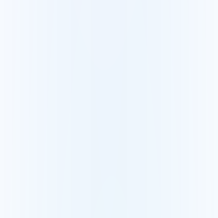
Revit
Guia nuvem de pontos + Revit
AutoCAD
Guia nuvem de pontos + AutoCAD
SketchUp
Guia nuvem de pontos + SketchUp
Scanners compatíveis
FARO
Visualize e compartilhe uma nuvem FARO
Leica
Visualize e compartilhe uma nuvem Leica
Trimble
Visualize e compartilhe uma nuvem Trimble
Construção e topografia
Topógrafos
Entregue seus escaneamentos em alguns cliques
BIM e construção
Detecte as diferenças em obra