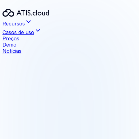
Recursos
Casos de uso
Preços
Demo
Notícias
Recursos
Visualização
Arquivos até 1 TB sem limite
Medição e anotação
Ferramentas de medição precisas integradas
Compartilhamento
Compartilhe com seus clientes, sem instalação
Comparação BIM
Detecte as diferenças maquete/nuvem de pontos
Formatos compatíveis
E57, LAS, LAZ, RCS, RCP, PTX, PTS, XYZ
Integrações