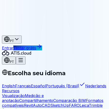
Patrimônio
Arquive e compartilhe seus levantamentos
Indústria e infraestrutura
Indústria
As-built, manutenção, engenharia reversa
Infraestrutura
Pontes, túneis, obras civis
PT
Entrar
Testar grátis
PT
Escolha seu idioma
English
Français
Español
Português (Brasil)
Nederlands
Recursos
Visualização
Medição e
anotação
Compartilhamento
Comparação BIM
Formatos
compatíveis
Revit
AutoCAD
SketchUp
FARO
Leica
Trimble