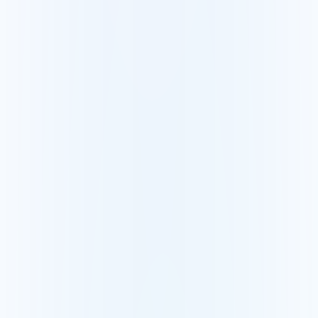
Revit
Gids puntenwolk + Revit
AutoCAD
Gids puntenwolk + AutoCAD
SketchUp
Gids puntenwolk + SketchUp
Compatibele scanners
FARO
Bekijk en deel een FARO-puntenwolk
Leica
Bekijk en deel een Leica-puntenwolk
Trimble
Bekijk en deel een Trimble-puntenwolk
Bouw en topografie
Landmeters
Lever uw scans in enkele klikken
BIM en bouw
Detecteer verschillen op de bouwplaats