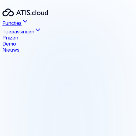
Functies
Toepassingen
Prijzen
Demo
Nieuws
Functies
Visualisatie
Bestanden tot 1 TB zonder limiet
Meten en annoteren
Geïntegreerde precisiemeetinstrumenten
Delen
Deel met uw klanten, zonder installatie
BIM-vergelijking
Detecteer verschillen model/puntenwolk
Compatibele formaten
E57, LAS, LAZ, RCS, RCP, PTX, PTS, XYZ
Integraties