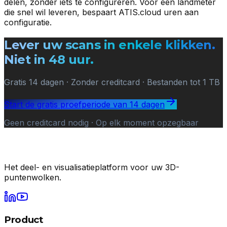
delen, zonder iets te configureren. Voor een landmeter
die snel wil leveren, bespaart ATIS.cloud uren aan
configuratie.
Lever uw scans in enkele klikken.
Niet in 48 uur.
Gratis 14 dagen · Zonder creditcard · Bestanden tot 1 TB
Start de gratis proefperiode van 14 dagen
Geen creditcard nodig · Op elk moment opzegbaar
Het deel- en visualisatieplatform voor uw 3D-
puntenwolken.
Product