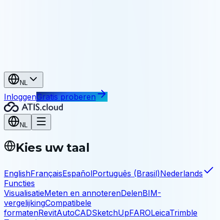
Erfgoed
Archiveer en deel uw opmetingen
Industrie en infrastructuur
Industrie
As-built, onderhoud, reverse engineering
Infrastructuur
Bruggen, tunnels, kunstwerken
NL
Inloggen
Gratis proberen
NL
Kies uw taal
English
Français
Español
Português (Brasil)
Nederlands
Functies
Visualisatie
Meten en annoteren
Delen
BIM-
vergelijking
Compatibele
formaten
Revit
AutoCAD
SketchUp
FARO
Leica
Trimble