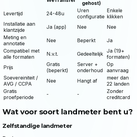
gehost)
Uren
Enkele
Levertijd
24-48u
configuratie
klikken
Installatie aan
Ja (app)
Nee
Nee
klantzijde
Meting en
Nee
Beperkt
Ja
annotatie
Compatibel met
Ja (19+
N.v.t.
Gedeeltelijk
alle formaten
formaten)
Gratis
Server +
Op
Prijs
(beperkt)
onderhoud
aanvraag
Soevereiniteit /
meer dan
Nee
Hangt af
AVG / CCPA
22 landen
Gratis
Zonder
-
-
proefperiode
creditcard
Wat voor soort landmeter bent u?
Zelfstandige landmeter