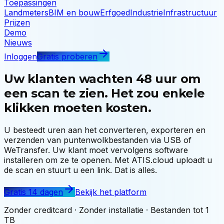
Toepassingen
Landmeters
BIM en bouw
Erfgoed
Industrie
Infrastructuur
Prijzen
Demo
Nieuws
Inloggen
Gratis proberen
Uw klanten wachten 48 uur om
een scan te zien. Het zou enkele
klikken moeten kosten.
U besteedt uren aan het converteren, exporteren en
verzenden van puntenwolkbestanden via USB of
WeTransfer. Uw klant moet vervolgens software
installeren om ze te openen. Met ATIS.cloud uploadt u
de scan en stuurt u een link. Dat is alles.
Gratis 14 dagen
Bekijk het platform
Zonder creditcard · Zonder installatie · Bestanden tot 1
TB