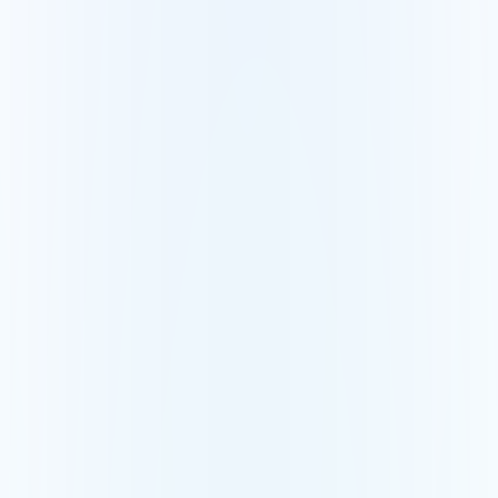
Revit
Gids puntenwolk + Revit
AutoCAD
Gids puntenwolk + AutoCAD
SketchUp
Gids puntenwolk + SketchUp
Compatibele scanners
FARO
Bekijk en deel een FARO-puntenwolk
Leica
Bekijk en deel een Leica-puntenwolk
Trimble
Bekijk en deel een Trimble-puntenwolk
Bouw en topografie
Landmeters
Lever uw scans in enkele klikken
BIM en bouw
Detecteer verschillen op de bouwplaats