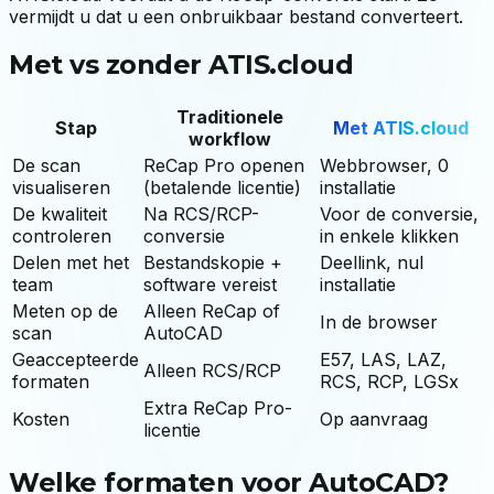
vermijdt u dat u een onbruikbaar bestand converteert.
Met vs zonder ATIS.cloud
Traditionele
Stap
Met ATIS.cloud
workflow
De scan
ReCap Pro openen
Webbrowser, 0
visualiseren
(betalende licentie)
installatie
De kwaliteit
Na RCS/RCP-
Voor de conversie,
controleren
conversie
in enkele klikken
Delen met het
Bestandskopie +
Deellink, nul
team
software vereist
installatie
Meten op de
Alleen ReCap of
In de browser
scan
AutoCAD
Geaccepteerde
E57, LAS, LAZ,
Alleen RCS/RCP
formaten
RCS, RCP, LGSx
Extra ReCap Pro-
Kosten
Op aanvraag
licentie
Welke formaten voor AutoCAD?