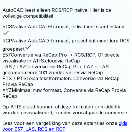
AutoCAD leest alleen RCS/RCP native. Hier is de
volledige compatibiliteit.
RCS
Native AutoCAD-formaat, individueel scanbestand
RCP
Native AutoCAD-formaat, project dat meerdere RCS
groepeert
E57
Conversie via ReCap Pro → RCS/RCP. Of directe
visualisatie in ATIS.cloud
via ReCap
LAS / LAZ
Conversie via ReCap Pro. LAZ = LAS
gecomprimeerd 10:1 zonder verlies
via ReCap
PTX / PTS
Leica tekstformaten. Conversie via ReCap
Pro
via ReCap
XYZ
Minimaal ruw formaat. Conversie via ReCap Pro
via
ReCap
Op ATIS.cloud kunnen al deze formaten onmiddellijk
worden gevisualiseerd, zonder voorafgaande conversie.
Lees voor een vergelijking van deze extensies onze
gids
voor E57, LAS, RCS en RCP
.