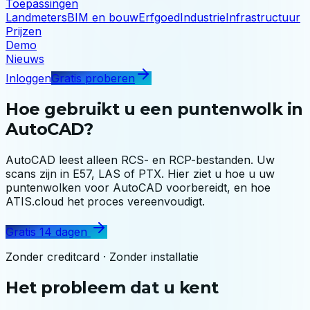
Toepassingen
Landmeters
BIM en bouw
Erfgoed
Industrie
Infrastructuur
Prijzen
Demo
Nieuws
Inloggen
Gratis proberen
Hoe gebruikt u een puntenwolk in
AutoCAD?
AutoCAD leest alleen RCS- en RCP-bestanden. Uw
scans zijn in E57, LAS of PTX. Hier ziet u hoe u uw
puntenwolken voor AutoCAD voorbereidt, en hoe
ATIS.cloud het proces vereenvoudigt.
Gratis 14 dagen
Zonder creditcard · Zonder installatie
Het probleem dat u kent