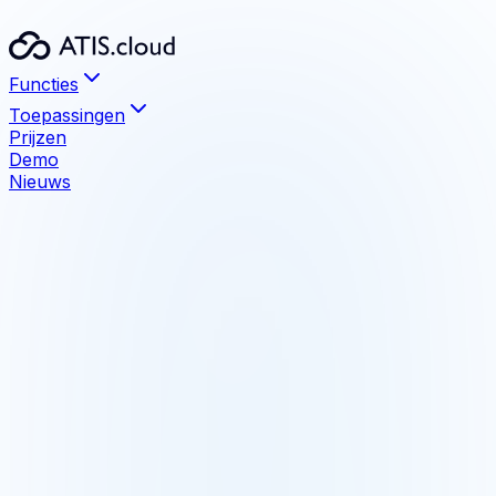
Functies
Toepassingen
Prijzen
Demo
Nieuws
Functies
Visualisatie
Bestanden tot 1 TB zonder limiet
Meten en annoteren
Geïntegreerde precisiemeetinstrumenten
Delen
Deel met uw klanten, zonder installatie
BIM-vergelijking
Detecteer verschillen model/puntenwolk
Compatibele formaten
E57, LAS, LAZ, RCS, RCP, PTX, PTS, XYZ
Integraties