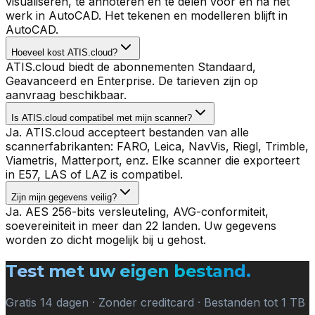
visualiseren, te annoteren en te delen voor en na het
werk in AutoCAD. Het tekenen en modelleren blijft in
AutoCAD.
Hoeveel kost ATIS.cloud?
ATIS.cloud biedt de abonnementen Standaard,
Geavanceerd en Enterprise. De tarieven zijn op
aanvraag beschikbaar.
Is ATIS.cloud compatibel met mijn scanner?
Ja. ATIS.cloud accepteert bestanden van alle
scannerfabrikanten: FARO, Leica, NavVis, Riegl, Trimble,
Viametris, Matterport, enz. Elke scanner die exporteert
in E57, LAS of LAZ is compatibel.
Zijn mijn gegevens veilig?
Ja. AES 256-bits versleuteling, AVG-conformiteit,
soevereiniteit in meer dan 22 landen. Uw gegevens
worden zo dicht mogelijk bij u gehost.
Test met uw eigen bestand.
Gratis 14 dagen · Zonder creditcard · Bestanden tot 1 TB