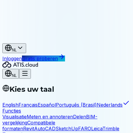
Erfgoed
Archiveer en deel uw opmetingen
Industrie en infrastructuur
Industrie
As-built, onderhoud, reverse engineering
Infrastructuur
Bruggen, tunnels, kunstwerken
NL
Inloggen
Gratis proberen
NL
Kies uw taal
English
Français
Español
Português (Brasil)
Nederlands
Functies
Visualisatie
Meten en annoteren
Delen
BIM-
vergelijking
Compatibele
formaten
Revit
AutoCAD
SketchUp
FARO
Leica
Trimble